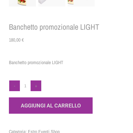
CONTATTI
Banchetto promozionale LIGHT
180,00
€
Banchetto promozionale LIGHT
Banchetto
promozionale
AGGIUNGI AL CARRELLO
LIGHT
quantità
Categoria:
Estro Eventi Shop