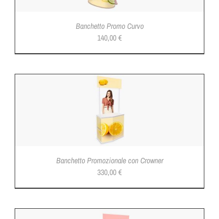
Banchetto Promo Curvo
140,00
€
Banchetto Promozionale con Crowner
330,00
€