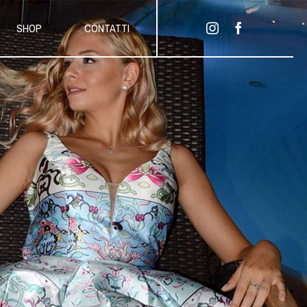
SHOP
CONTATTI