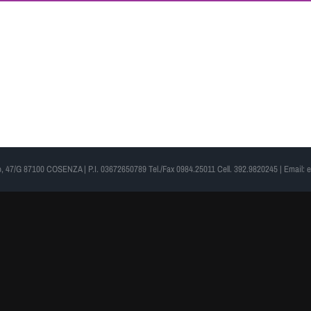
, 47/G 87100 COSENZA | P.I. 03672650789 Tel./Fax 0984.25011 Cell. 392.9820245 | Email: 