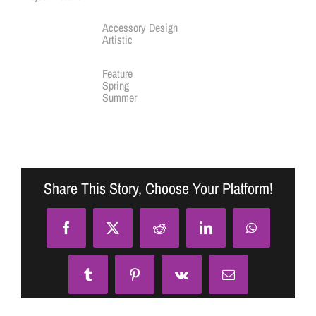
Skills Needed:
Accessory Design
Artistic
Categories:
Feature
Spring
Summer
Share This Story, Choose Your Platform!
Facebook
X
Reddit
LinkedIn
WhatsApp
Tumblr
Pinterest
Vk
Email